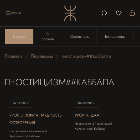
Меню
О
Каталог
Основатель
Бестселлеры
проекте
Главная
Переводы
гностицизм##каббала
ГНОСТИЦИЗМ##КАББАЛА
07.11.2012
05.09.2012
УРОК 5. ХОКМА. МУДРОСТЬ
УРОК 4. ДААТ
СОТВОРЕНИЯ
Наставления в Гностической
Христианской Каббале
Наставления в Гностической
Христианской Каббале