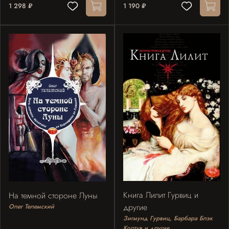
1 298 ₽
1 190 ₽
Книга Лилит Гурвиц и
На темной стороне Луны
другие
Олег Телемский
Зигмунд Гурвиц, Барбара Блэк
Колтув и другие