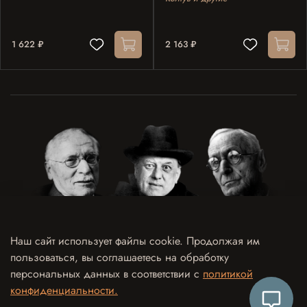
1 622 ₽
2 163 ₽
Наш сайт использует файлы cookie. Продолжая им
пользоваться, вы соглашаетесь на обработку
Договор оферты
Политика конфиденциальности и обработки персональных данных
персональных данных в соответствии с
политикой
Согласие на обработку персональных данных
Согласие на рекламно-информационные рассылки
конфиденциальности.
Согласие на использование отзыва в рекламных целях
Контакты