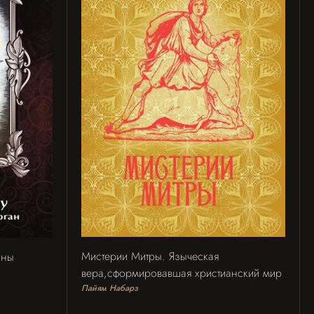
Мистерии Митры. Языческая
аны
вера,сформировавшая христианский мир
Пайям Набарз