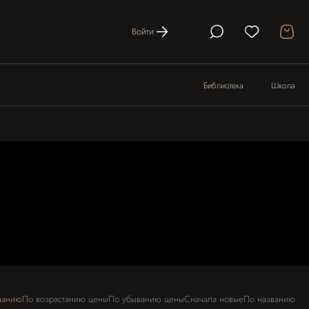
Войти
Библиотека
Школа
лчанию
по возрастанию цены
по убыванию цены
сначала новые
по названию