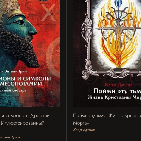
 и символы в Древней
Пойми эту тьму. Жизнь Кристи
 Иллюстрированный
Морган
Клэр Дуглас
нтони Грин