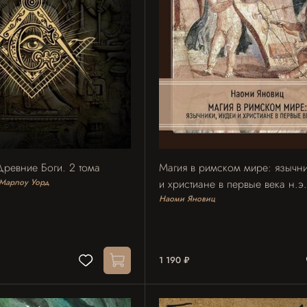
ревние Боги. 2 тома
Магия в римском мире: язычни
Марлоу Уорд
и христиане в первые века н.э
Наоми Яновиц
1 190 ₽