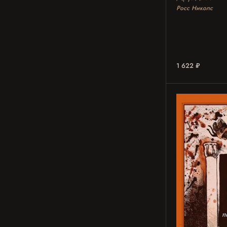
Росс Николс
1 622 ₽