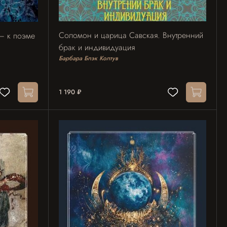
Соломон и царица Савская. Внутренний
 – к поэме
брак и индивидуация
Барбара Блэк Колтув
1 190 ₽