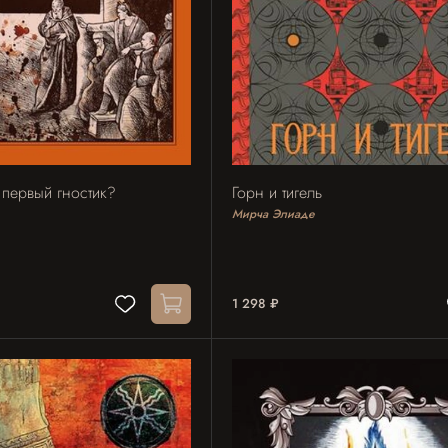
первый гностик?
Горн и тигель
Мирча Элиаде
1 298 ₽