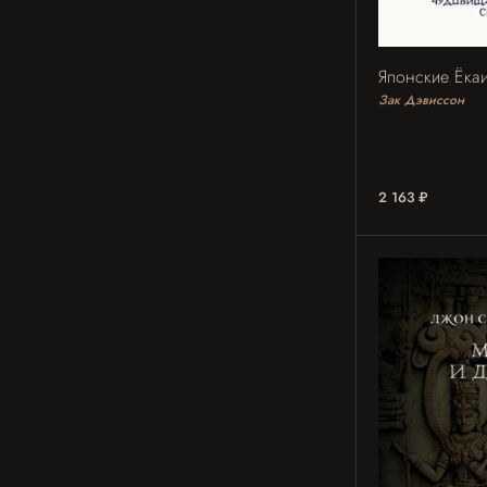
Японские Ёка
Зак Дэвиссон
2 163 ₽