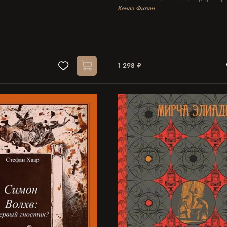
Кеназ Филан
1 298 ₽