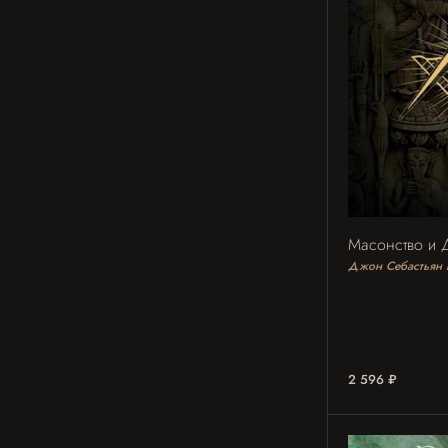
Масонство и Д
Джон Себастьян 
2 596 ₽