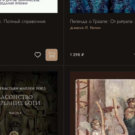
и. Полный справочник
Легенда о Граале: От ритуала
Джесси Л. Уэстон
1 298 ₽