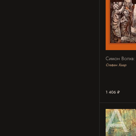
Симон Волхв: 
Стефан Хаар
1 406 ₽