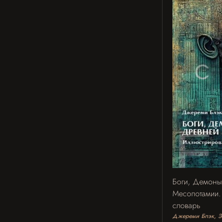
Боги, Демоны
Месопотамии.
словарь
Джереми Блэк, Э