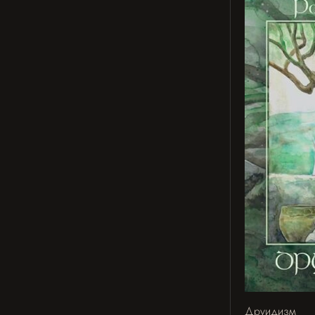
Друидизм