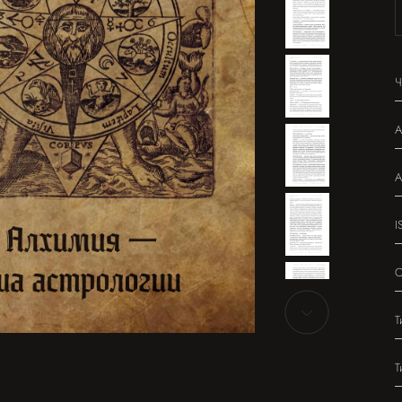
Ч
А
А
I
О
Т
Т