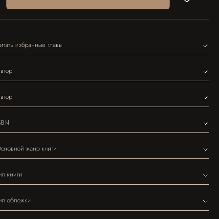
итать избранные главы
втор
втор
SBN
сновной жанр книги
ип книги
ип обложки