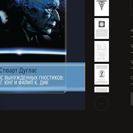
А
Т
Т
О