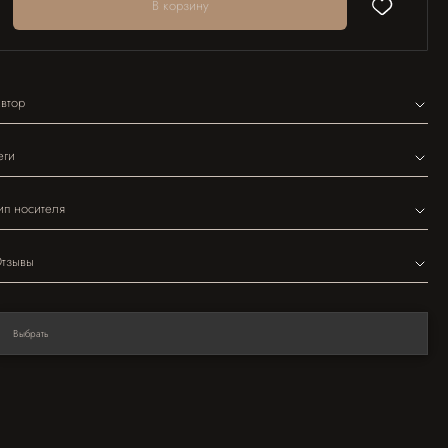
В корзину
втор
еги
ип носителя
тзывы
Выбрать