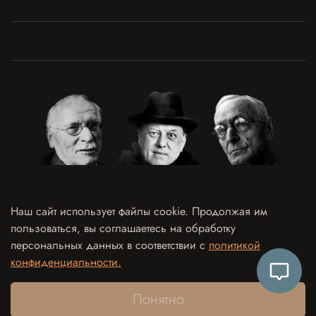
Наш сайт использует файлы cookie. Продолжая им
пользоваться, вы соглашаетесь на обработку
Договор оферты
Политика конфиденциальности и обработки персональных данных
персональных данных в соответствии с
политикой
Согласие на обработку персональных данных
Согласие на рекламно-информационные рассылки
конфиденциальности.
Согласие на использование отзыва в рекламных целях
Контакты
Понятно
дизайн
netking.ru
программирование
two-g.ru