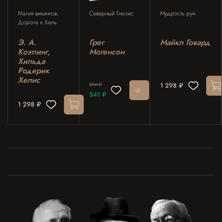
Магия викингов.
Северный Гнозис
Мудрость рун
Дорога к Хель
Э. А.
Грег
Майкл Говард
Коэттинг,
Могенсон
Хильда
Родерик
Хелис
824 ₽
1 298 ₽
541 ₽
1 298 ₽