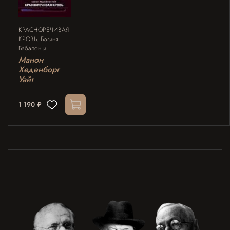
КРАСНОРЕЧИВАЯ
КРОВЬ. Богиня
Бабалон и
формирование
Манон
женственности в
Хеденборг
западном
Уайт
эзотеризме
1 190 ₽