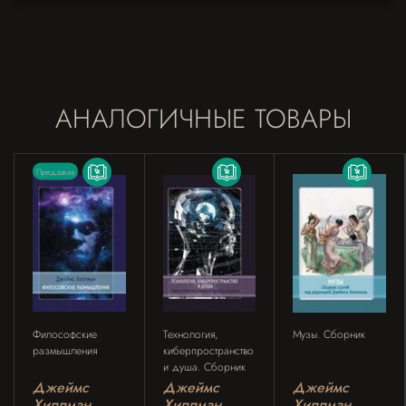
АНАЛОГИЧНЫЕ ТОВАРЫ
Предзаказ
Философские
Технология,
Музы. Сборник
размышления
киберпространство
и душа. Сборник
Джеймс
Джеймс
Джеймс
Хиллман
Хиллман.
Хиллман.