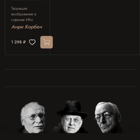
Творящее
воображение в
суфизме Ибн
Араби
Анри Корбен
1 298 ₽