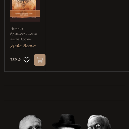
История
британской магии
после Кроули
(PDF)
Дэйв Эванс
759 ₽