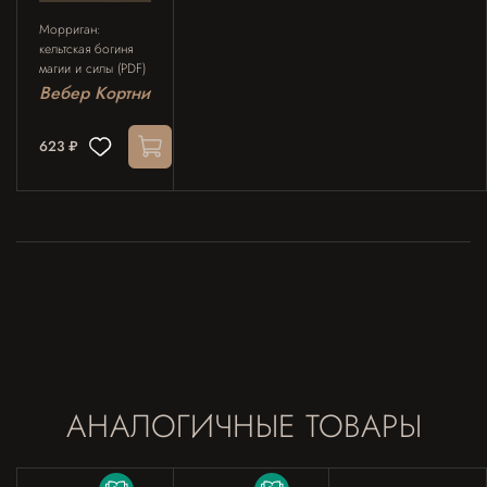
Морриган:
кельтская богиня
магии и силы (PDF)
Вебер Кортни
623 ₽
АНАЛОГИЧНЫЕ ТОВАРЫ