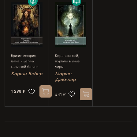
Бригит: история,
Королевы фей,
тайна и магика
порталы в иные
кельтcкой богини
миры
Кортни Вебер
Морган
Даймлер
1 298 ₽
541 ₽