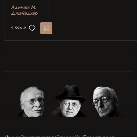
Адинатх М.
Джайадхар
2 596 ₽