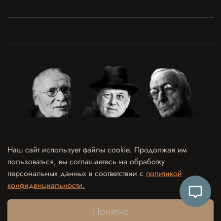
Наш сайт использует файлы cookie. Продолжая им
пользоваться, вы соглашаетесь на обработку
Договор оферты
Политика конфиденциальности и обработки персональных данных
персональных данных в соответствии с
политикой
Согласие на обработку персональных данных
Согласие на рекламно-информационные рассылки
конфиденциальности.
Согласие на использование отзыва в рекламных целях
Контакты
Понятно
дизайн
netking.ru
программирование
two-g.ru