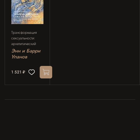
Трансформация
сексуальности:
архетипический
мир Анимы и
Энн и Барри
Анимуса. 2
Уланов
издание
1 521 ₽