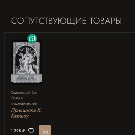
СОПУТСТВУЮЩИЕ ТОВАРЫ.
Одноглазый бог
Один и
индогерманские
союзы мужчин
Присцилла К.
Кершоу
1 298 ₽