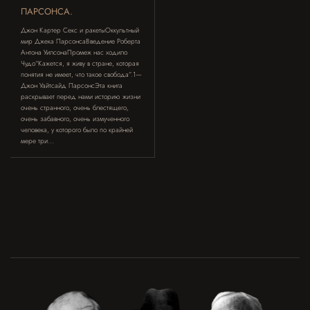
ПАРСОНСА.
Джон Картер Секс и ракетыОккультный
мир Джека ПарсонсаВведение Роберта
Антона УилсонаПромеж нас ходило
Чудо“Кажется, я живу в стране, которая
понятия не имеет, что такое свобода”.1—
Джон Уайтсайд ПарсонсЭта книга
раскрывает перед нами историю жизни
очень странного, очень блестящего,
очень забавного, очень измученного
человека, у которого было по крайней
мере три...