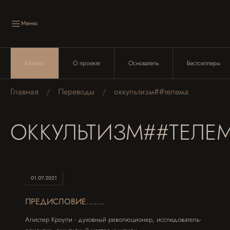
Меню
Каталог
О проекте
Основатель
Бестселлеры
Главная
Переводы
оккультизм##телема
ОККУЛЬТИЗМ##ТЕЛЕ
01.07.2021
ПРЕДИСЛОВИЕ.......
Алистер Кроули - духовный революционер, исследователь-