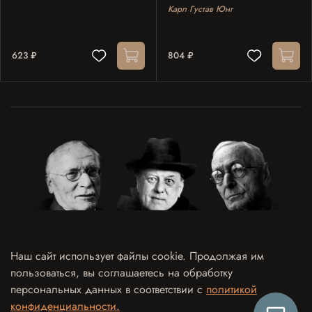
Карл Густав Юнг
623 ₽
804 ₽
Наш сайт использует файлы cookie. Продолжая им
пользоваться, вы соглашаетесь на обработку
Договор оферты
Политика конфиденциальности и обработки персональных данных
персональных данных в соответствии с
политикой
Согласие на обработку персональных данных
Согласие на рекламно-информационные рассылки
конфиденциальности.