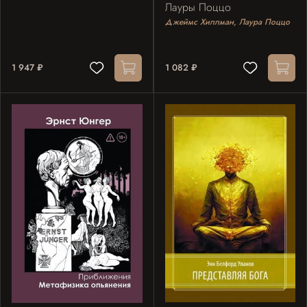
Лауры Поццо
Джеймс Хиллман, Лаура Поццо
1 947 ₽
1 082 ₽