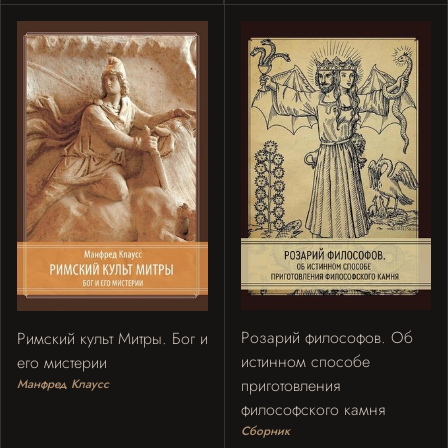
Розарий философов. Об
Римский культ Митры. Бог и
истинном способе
его мистерии
приготовления
Манфред Клаусс
философского камня
Сборник