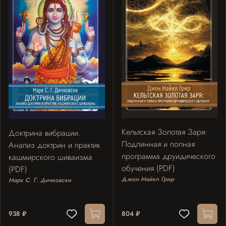
Кельтская Золотая Заря:
Доктрина вибрации.
Подлинная и полная
Анализ доктрин и практик
программа друидического
кашмирского шиваизма
обучения (PDF)
(PDF)
Джон Майкл Грир
Марк С. Г. Дичковски
938 ₽
804 ₽