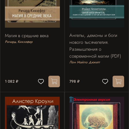
Ангелы, демоны и боги
Магия в средние века
нового тысячелетия.
Ричард Кикхефер
Размышления о
современной магии (PDF)
Лон Майло Дюкетт
1 082 ₽
798 ₽