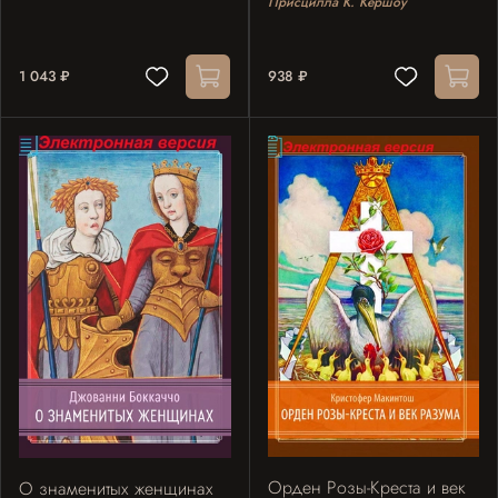
Присцилла К. Кершоу
1 043 ₽
938 ₽
Орден Розы-Креста и век
О знаменитых женщинах