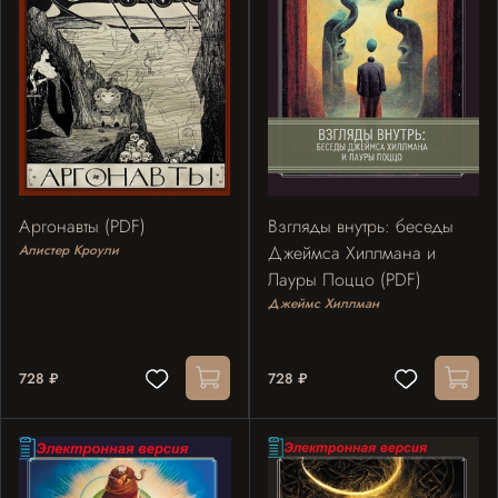
Аргонавты (PDF)
Взгляды внутрь: беседы
Алистер Кроули
Джеймса Хиллмана и
Лауры Поццо (PDF)
Джеймс Хиллман
728 ₽
728 ₽