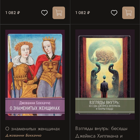
1 082 ₽
1 082 ₽
Взгляды внутрь: беседы
О знаменитых женщинах
Джеймса Хиллмана и
Джованни Боккаччо