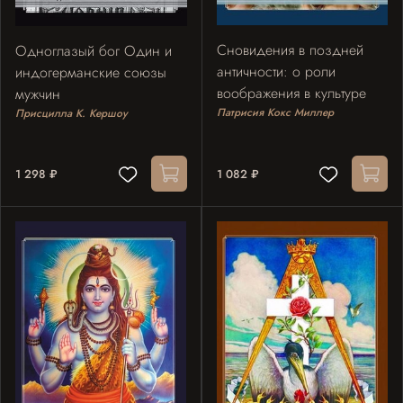
Сновидения в поздней
Одноглазый бог Один и
античности: о роли
индогерманские союзы
воображения в культуре
мужчин
Патрисия Кокс Миллер
Присцилла К. Кершоу
1 298 ₽
1 082 ₽