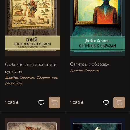
От типов к образам
Орфей в свете архетипа и
Джеймс Хиллман
культуры
Джеймс Хиллман. Сборник под
редакцией
1 082 ₽
1 082 ₽