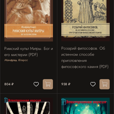
Розарий философов. Об
Римский культ Митры. Бог и
истинном способе
его мистерии (PDF)
приготовления
Манфред Клаусс
философского камня (PDF)
804 ₽
938 ₽