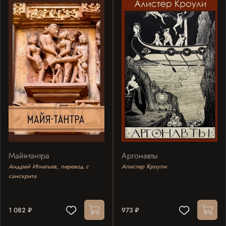
Майя-тантра
Аргонавты
Андрей Игнатьев, перевод с
Алистер Кроули
санскрита
1 082 ₽
973 ₽