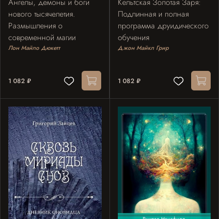
Ангелы, демоны и боги
Кельтская Золотая Заря:
нового тысячелетия.
Подлинная и полная
Размышления о
программа друидического
современной магии
обучения
Лон Майло Дюкетт
Джон Майкл Грир
1 082 ₽
1 082 ₽