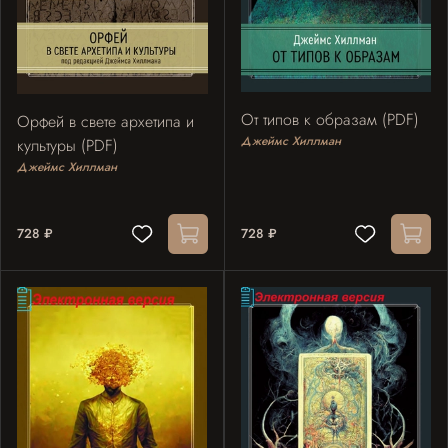
От типов к образам (PDF)
Орфей в свете архетипа и
Джеймс Хиллман
культуры (PDF)
Джеймс Хиллман
728 ₽
728 ₽