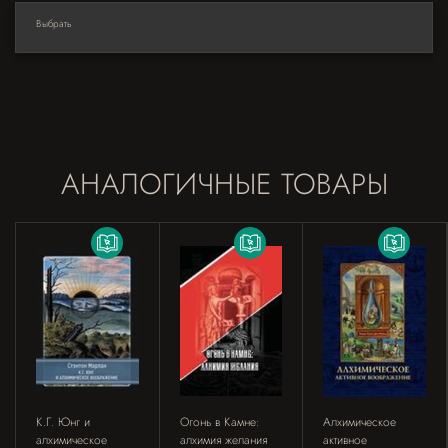
Выбрать
АНАЛОГИЧНЫЕ ТОВАРЫ
К.Г. Юнг и
Огонь в Камне:
Алхимическое
алхимическое
алхимия желания
активное