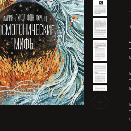
Ч
А
Т
Т
Т
Т
В