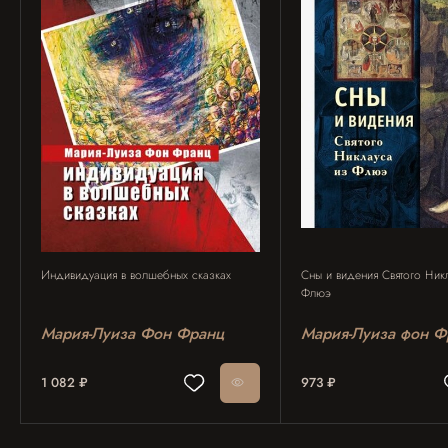
Индивидуация в волшебных сказках
Сны и видения Святого Ник
Флюэ
Мария-Луиза Фон Франц
Мария-Луиза фон Ф
1 082 ₽
973 ₽