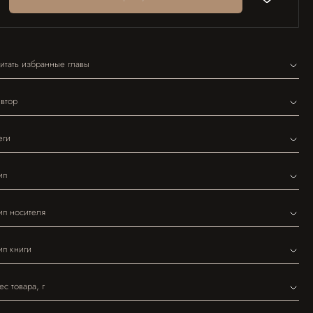
итать избранные главы
втор
еги
ип
ип носителя
ип книги
ес товара, г