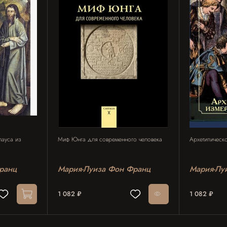
лауса из
Миф Юнга для современного человека
Архетипическ
ранц
Мария-Луиза Фон Франц
Мария-Лу
1 082 ₽
1 082 ₽