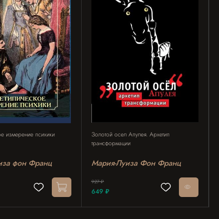
ое измерение психики
Золотой осел Апулея. Архетип
трансформации
иза фон Франц
Мария-Луиза Фон Франц
927 ₽
649 ₽