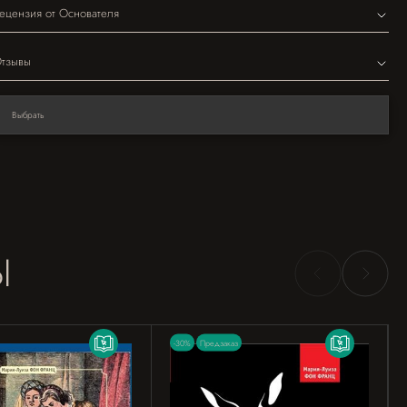
ецензия от Основателя
тзывы
Выбрать
Ы
-30%
Предзаказ