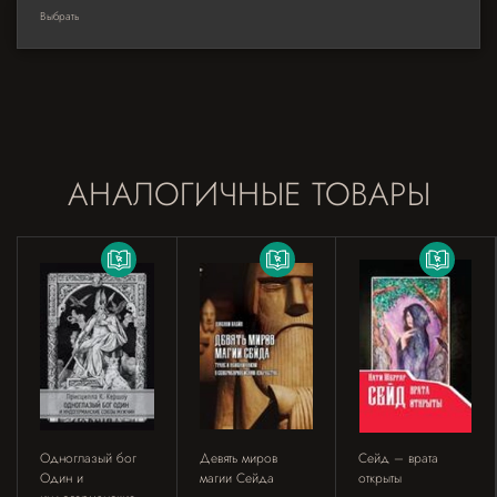
Выбрать
АНАЛОГИЧНЫЕ ТОВАРЫ
Одноглазый бог
Девять миров
Сейд – врата
Один и
магии Сейда
открыты