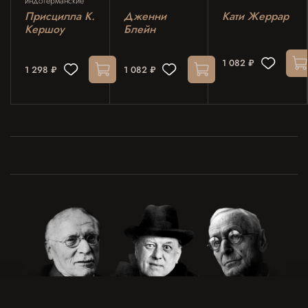
индогерманские
союзы мужчин
Присцилла К.
Дженни
Кати Жеррар
Кершоу
Блейн
1 082 ₽
1 298 ₽
1 082 ₽