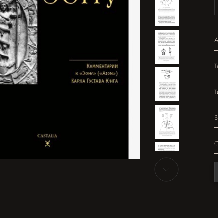
А
Т
Т
В
О