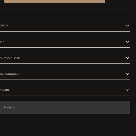
втор
еги
ип носителя
ес товара, г
тзывы
Выбрать