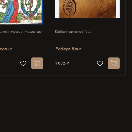
рхетипическое путешествие
Каббалистическое Таро
кольс
Роберт Ванг
1 082 ₽