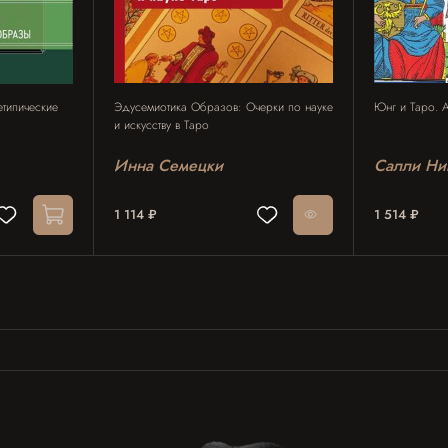
етипические
Эдусемиотика Образов: Очерки по науке
Юнг и Таро. А
и искусству в Таро
Инна Семецки
Салли Ни
1 114 ₽
1 514 ₽