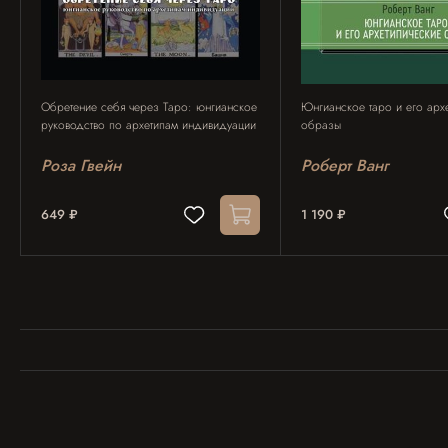
Обретение себя через Таро: юнгианское
Юнгианское таро и его арх
руководство по архетипам индивидуации
образы
Роза Гвейн
Роберт Ванг
649 ₽
1 190 ₽