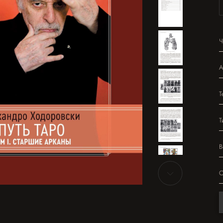
Ч
А
Т
Т
В
О