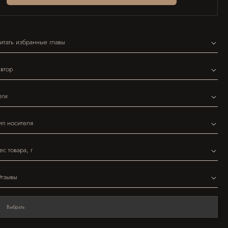
итать избранные главы
втор
еги
ип носителя
ес товара, г
тзывы
Выбрать