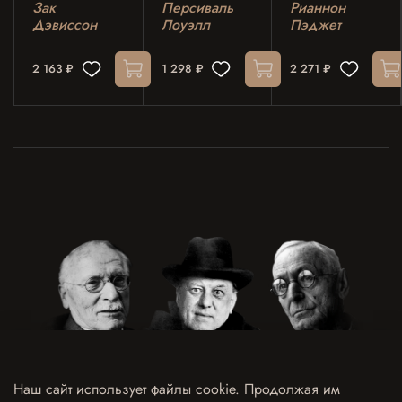
исследование
Зак
Персиваль
Рианнон
японской
Дэвиссон
Лоуэлл
Пэджет
индивидуальности
и одержимости
2 163 ₽
1 298 ₽
2 271 ₽
Наш сайт использует файлы cookie. Продолжая им