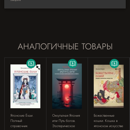
АНАЛОГИЧНЫЕ ТОВАРЫ
Японские Ёкаи.
Оккультная Япония
Божественные
Полный
или Путь богов.
кошки. Кошка в
справочник
Эзотерическое
японском искусстве