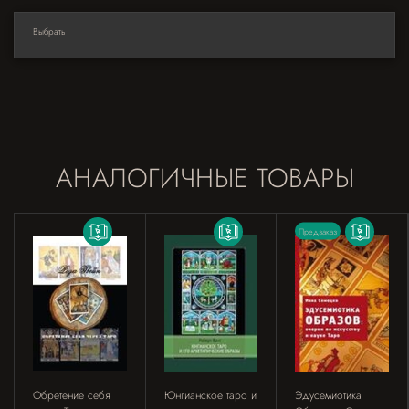
Выбрать
АНАЛОГИЧНЫЕ ТОВАРЫ
Предзаказ
Обретение себя
Юнгианское таро и
Эдусемиотика