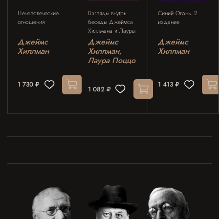
Нечеловеческие
Взгляды внутрь:
Синий Огонь. 2
отношения
беседы Джеймса
издание
Хиллмана и Лауры
Поццо
Джеймс
Джеймс
Джеймс
Хиллман
Хиллман,
Хиллман
Лаура Поццо
1 730 ₽
1 413 ₽
1 082 ₽