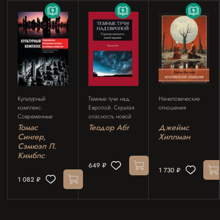
Культурный
Темные тучи над
Нечеловеческие
комплекс.
Европой. Скрытая
отношения
Современные
опасность новой
юнгианские
тирании
Томас
Теодор Абт
Джеймс
взгляды на психику
Сингер,
Хиллман
и общество
Сэмюэл Л.
Кимблс
649 ₽
1 730 ₽
1 082 ₽