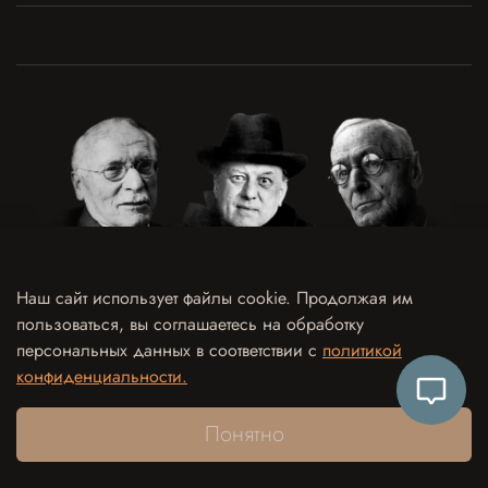
Наш сайт использует файлы cookie. Продолжая им
пользоваться, вы соглашаетесь на обработку
Договор оферты
Политика конфиденциальности и обработки персональных данных
персональных данных в соответствии с
политикой
Согласие на обработку персональных данных
Согласие на рекламно-информационные рассылки
конфиденциальности.
Согласие на использование отзыва в рекламных целях
Контакты
Понятно
дизайн
netking.ru
программирование
two-g.ru