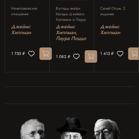
Нечеловеческие
Взгляды внутрь:
Синий Огонь. 2
отношения
беседы Джеймса
издание
Хиллмана и Лауры
Поццо
Джеймс
Джеймс
Джеймс
Хиллман
Хиллман,
Хиллман
Лаура Поццо
1 730 ₽
1 413 ₽
1 082 ₽