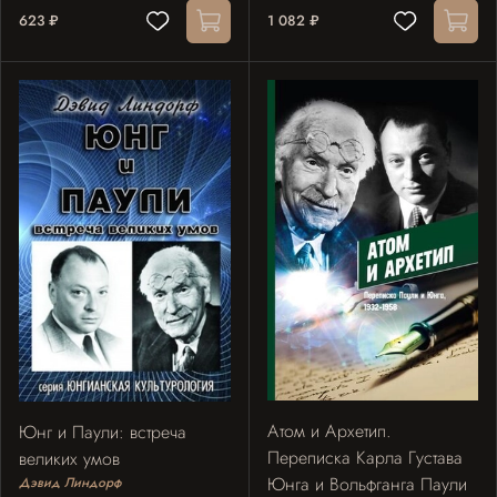
623 ₽
1 082 ₽
Атом и Архетип.
Юнг и Паули: встреча
Переписка Карла Густава
великих умов
Юнга и Вольфганга Паули
Дэвид Линдорф