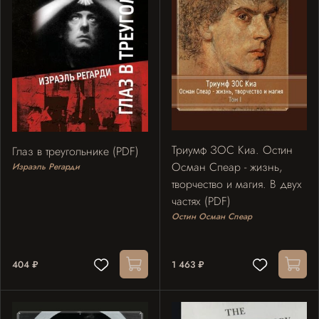
Триумф ЗОС Киа. Остин
Глаз в треугольнике (PDF)
Осман Спеар - жизнь,
Израэль Регарди
творчество и магия. В двух
частях (PDF)
Остин Осман Спеар
404 ₽
1 463 ₽