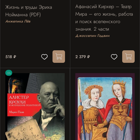
Афанасий Кирхер – Театр
Жизнь и труды Эриха
Мира – его жизнь, работа
Нойманна (PDF)
и поиск вселенского
Анжелика Лёв
знания. 2 части
Джосселин Годвин
518 ₽
2 379 ₽
-5%