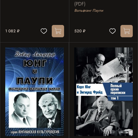
(PDF)
Вольфганг Паули
1 082 ₽
520 ₽