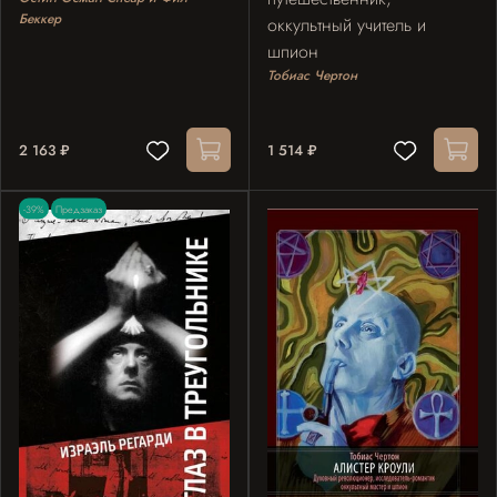
Беккер
оккультный учитель и
шпион
Тобиас Чертон
2 163 ₽
1 514 ₽
-39%
Предзаказ