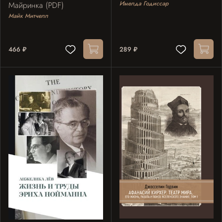
Имелда Годиссар
Майринка (PDF)
Майк Митчелл
466 ₽
289 ₽