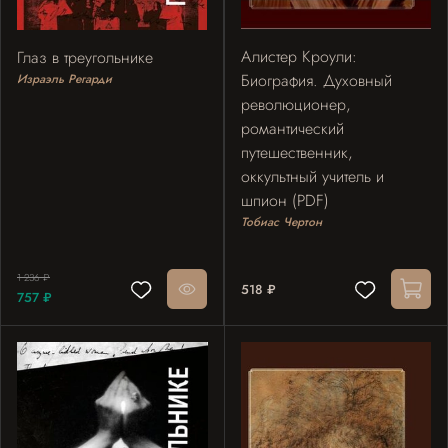
Алистер Кроули:
Глаз в треугольнике
Биография. Духовный
Израэль Регарди
революционер,
романтический
путешественник,
оккультный учитель и
шпион (PDF)
Тобиас Чертон
1 236 ₽
518 ₽
757 ₽