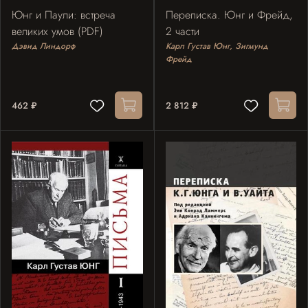
Юнг и Паули: встреча
Переписка. Юнг и Фрейд,
великих умов (PDF)
2 части
Дэвид Линдорф
Карл Густав Юнг, Зигмунд
Фрейд
462 ₽
2 812 ₽