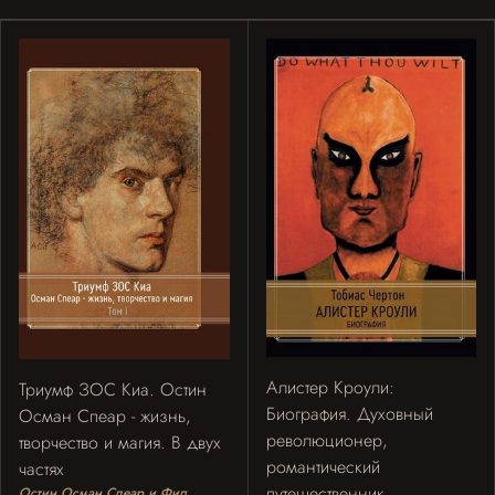
Алистер Кроули:
Триумф ЗОС Киа. Остин
Биография. Духовный
Осман Спеар - жизнь,
революционер,
творчество и магия. В двух
романтический
частях
путешественник,
Остин Осман Спеар и Фил