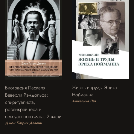
Жизнь и труды Эриха
Биография Паскаля
Нойманна
Беверли Рэндольфа:
Анжелика Лёв
спиритуалиста,
розенкрейцера и
сексуального мага. 2 части
Джон Патрик Девени