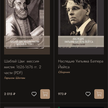
Шабтай Цви: мессия-
Наследие Уильяма Батлера
мистик 1626-1676 гг. 2
Йейтса
части (PDF)
Сборник
Гершом Шолем
2 015 ₽
973 ₽