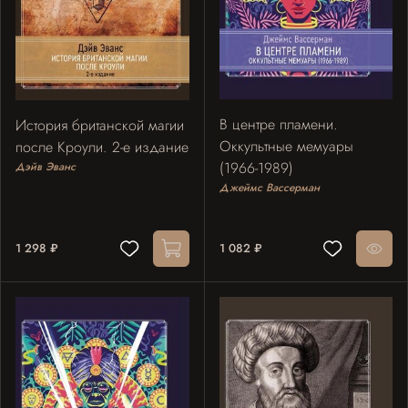
В центре пламени.
История британской магии
Оккультные мемуары
после Кроули. 2-е издание
(1966-1989)
Дэйв Эванс
Джеймс Вассерман
1 298 ₽
1 082 ₽