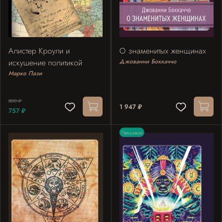
Алистер Кроули и
О знаменитых женщинах
искушение политикой
Джованни Боккаччо
Марко Пази
800 ₽
1 947 ₽
757 ₽
Предзаказ