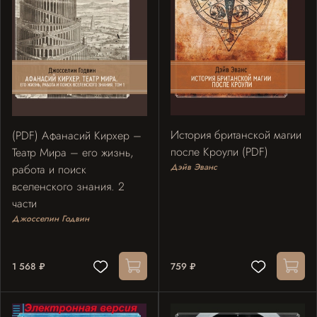
История британской магии
(PDF) Афанасий Кирхер –
после Кроули (PDF)
Театр Мира – его жизнь,
Дэйв Эванс
работа и поиск
вселенского знания. 2
части
Джосселин Годвин
1 568 ₽
759 ₽