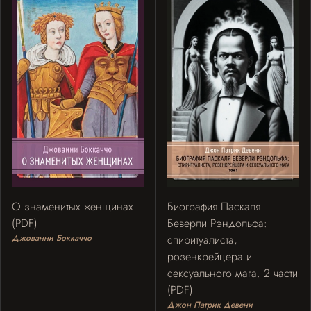
О знаменитых женщинах
Биография Паскаля
(PDF)
Беверли Рэндольфа:
Джованни Боккаччо
спиритуалиста,
розенкрейцера и
сексуального мага. 2 части
(PDF)
Джон Патрик Девени