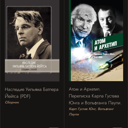
Атом и Архетип.
Наследие Уильяма Батлера
Переписка Карла Густава
Йейтса (PDF)
Юнга и Вольфганга Паули.
Сборник
Карл Густав Юнг, Вольфганг
Паули