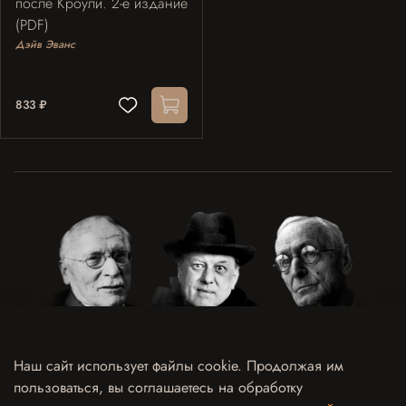
после Кроули. 2-е издание
(PDF)
Дэйв Эванс
833 ₽
Наш сайт использует файлы cookie. Продолжая им
пользоваться, вы соглашаетесь на обработку
Договор оферты
Политика конфиденциальности и обработки персональных данных