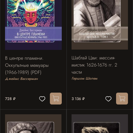
Шабтай Цви: мессия-
В центре пламени.
мистик 1626-1676 гг. 2
Оккультные мемуары
части
(1966-1989) (PDF)
Гершом Шолем
Джеймс Вассерман
728 ₽
3 136 ₽