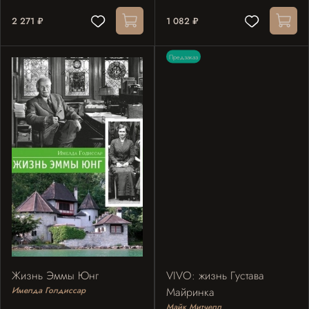
2 271 ₽
1 082 ₽
Предзаказ
Жизнь Эммы Юнг
VIVO: жизнь Густава
Имелда Голдиссар
Майринка
Майк Митчелл